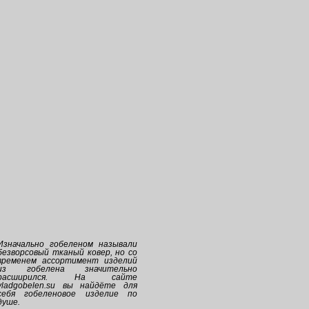
Изначально
гобеленом
называли
безворсовый тканый ковер, но со
временем ассортимент изделий
из
гобелена
значительно
расширился. На сайте
vladgobelen.su
вы найдёте для
себя
гобеленовое
изделие по
душе.