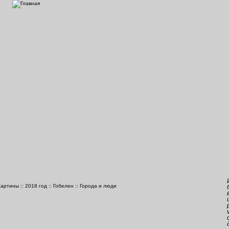
Картины
::
2018 год
::
Гобелен
::
Города и люди