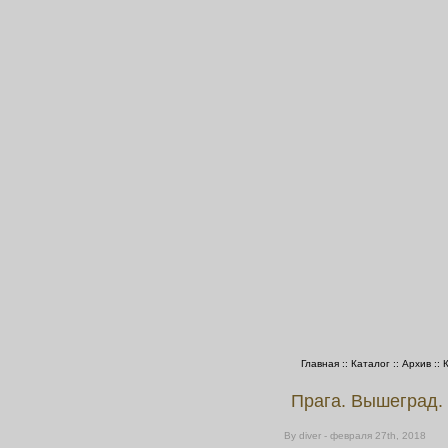
Главная
::
Каталог
::
Архив
::
Прага. Вышеград.
By diver - февраля 27th, 2018