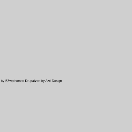
d by
EZwpthemes
Drupalized by
Azri Design