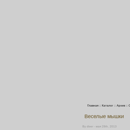
Главная
::
Каталог
::
Архив
::
Веселые мышки
By diver - мая 28th, 2013