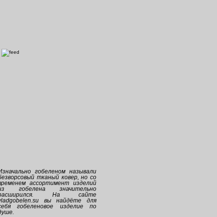
Изначально
гобеленом
называли
безворсовый тканый ковер, но со
временем ассортимент изделий
из
гобелена
значительно
расширился. На сайте
vladgobelen.su
вы найдёте для
себя
гобеленовое
изделие по
душе.