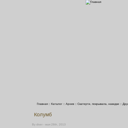
Главная
::
Каталог
::
Архив
::
Скатерти, покрывала, накидки
::
Дру
Колумб
By diver - мая 28th, 2013