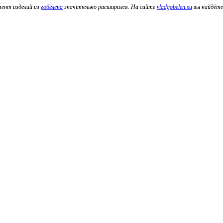
мент изделий из
гобелена
значительно расширился. На сайте
vladgobelen.su
вы найдёте