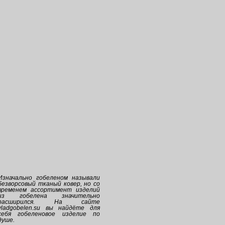
Изначально
гобеленом
называли
безворсовый тканый ковер, но со
временем ассортимент изделий
из
гобелена
значительно
расширился. На сайте
vladgobelen.su
вы найдёте для
себя
гобеленовое
изделие по
душе.