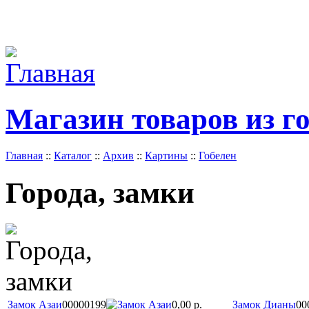
Магазин товаров из г
Главная
::
Каталог
::
Архив
::
Картины
::
Гобелен
Города, замки
Замок Азаи
00000199
0,00 р.
Замок Дианы
00