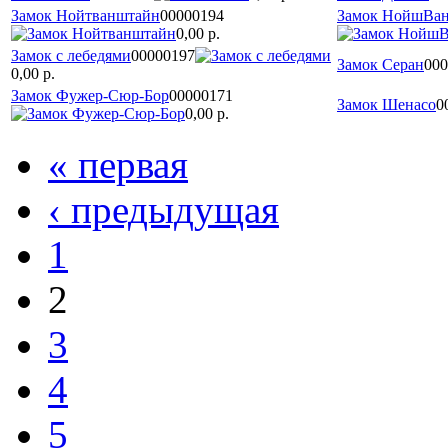
Замок Нойтванштайн
00000194
Замок НойшВа
0,00 р.
Замок с лебедями
00000197
Замок Серан
000
0,00 р.
Замок Фужер-Сюр-Бор
00000171
Замок Шенасо
0
0,00 р.
« первая
‹ предыдущая
1
2
3
4
5