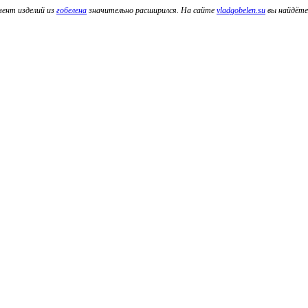
мент изделий из
гобелена
значительно расширился. На сайте
vladgobelen.su
вы найдёте