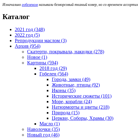
Изначально
гобеленом
называли безворсовый тканый ковер, но со временем ассорти
Каталог
2021 год (348)
2022 год (5)
Репродукции маслом (3)
Архив (954)
Скатерти, покрывала, накидки (278)
Новое (1)
Картины (594)
2018 год (29)
Гобелен (564)
Города, замки (49)
Животные, птицы (92)
Иконы (35)
Исторические сюжеты (101)
Море, корабли (24)
Натюрморты и цветы (218)
Природа (15)
Церкви, Соборы, Храмы (30)
Масло (1)
Наволочки (35)
Новый год (46)