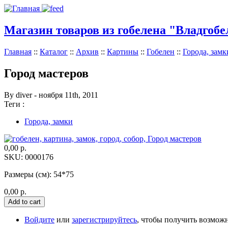
Магазин товаров из гобелена "Владгобе
Главная
::
Каталог
::
Архив
::
Картины
::
Гобелен
::
Города, замк
Город мастеров
By diver - ноября 11th, 2011
Теги :
Города, замки
0,00 р.
SKU: 0000176
Размеры (см): 54*75
0,00 р.
Войдите
или
зарегистрируйтесь
, чтобы получить возмож