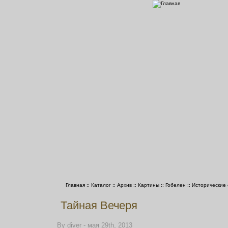
Главная
::
Каталог
::
Архив
::
Картины
::
Гобелен
::
Исторические
Тайная Вечеря
By diver - мая 29th, 2013