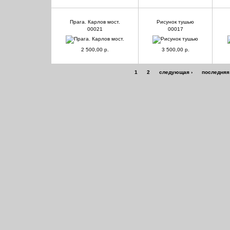
Прага. Карлов мост.
Рисунок тушью
00021
00017
2 500,00 р.
3 500,00 р.
1
2
следующая ›
последняя