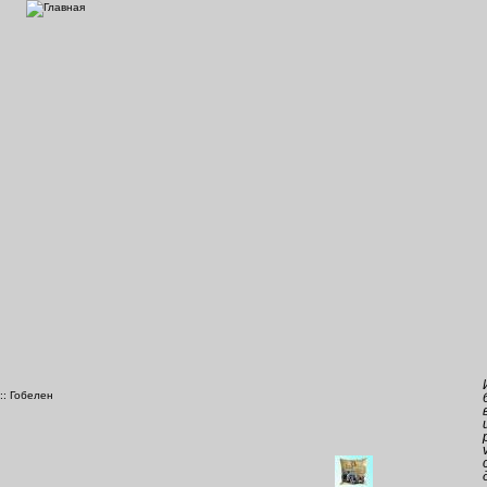
::
Гобелен