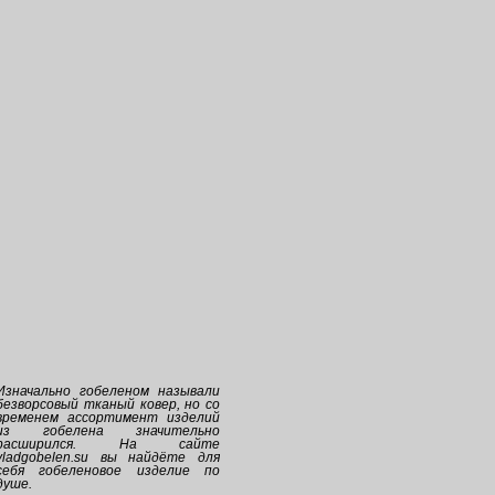
Изначально
гобеленом
называли
безворсовый тканый ковер, но со
временем ассортимент изделий
из
гобелена
значительно
расширился. На сайте
vladgobelen.su
вы найдёте для
себя
гобеленовое
изделие по
душе.